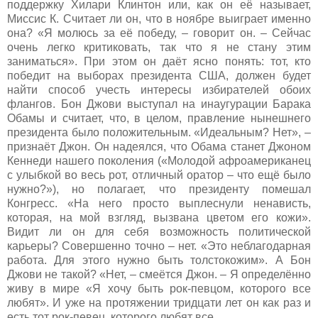
поддержку Хилари Клинтон или, как он её называет,
Миссис К. Считает ли он, что в ноябре выиграет именно
она? «Я молюсь за её победу, – говорит он. – Сейчас
очень легко критиковать, так что я не стану этим
заниматься». При этом он даёт ясно понять: тот, кто
победит на выборах президента США, должен будет
найти способ учесть интересы избирателей обоих
флангов. Бон Джови выступал на инаугурации Барака
Обамы и считает, что, в целом, правление нынешнего
президента было положительным. «Идеальным? Нет», –
признаёт Джон. Он надеялся, что Обама станет Джоном
Кеннеди нашего поколения («Молодой афроамериканец
с улыбкой во весь рот, отличный оратор – что ещё было
нужно?»), но полагает, что президенту помешал
Конгресс. «На него просто выплеснули ненависть,
которая, на мой взгляд, вызвана цветом его кожи».
Видит ли он для себя возможность политической
карьеры? Совершенно точно – нет. «Это неблагодарная
работа. Для этого нужно быть толстокожим». А Бон
Джови не такой? «Нет, – смеётся Джон. – Я определённо
живу в мире «Я хочу быть рок-певцом, которого все
любят». И уже на протяжении тридцати лет он как раз и
есть тот рок-певец, которого любят все.