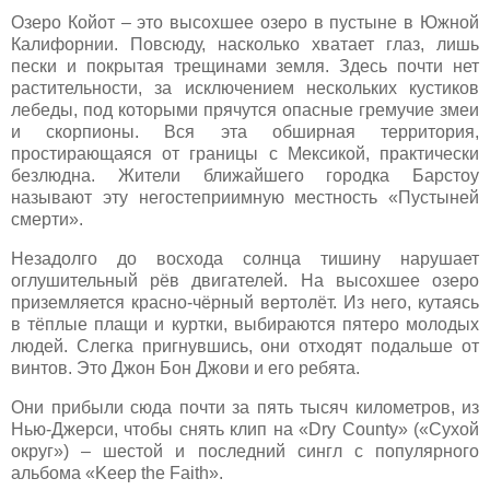
Озеро Койот – это высохшее озеро в пустыне в Южной
Калифорнии. Повсюду, насколько хватает глаз, лишь
пески и покрытая трещинами земля. Здесь почти нет
растительности, за исключением нескольких кустиков
лебеды, под которыми прячутся опасные гремучие змеи
и скорпионы. Вся эта обширная территория,
простирающаяся от границы c Мексикой, практически
безлюдна. Жители ближайшего городка Барстоу
называют эту негостеприимную местность «Пустыней
смерти».
Незадолго до восхода солнца тишину нарушает
оглушительный рёв двигателей. На высохшее озеро
приземляется красно-чёрный вертолёт. Из него, кутаясь
в тёплые плащи и куртки, выбираются пятеро молодых
людей. Слегка пригнувшись, они отходят подальше от
винтов. Это Джон Бон Джови и его ребята.
Они прибыли сюда почти за пять тысяч километров, из
Нью-Джерси, чтобы снять клип на «Dry County» («Сухой
округ») – шестой и последний сингл с популярного
альбома «Keep the Faith».