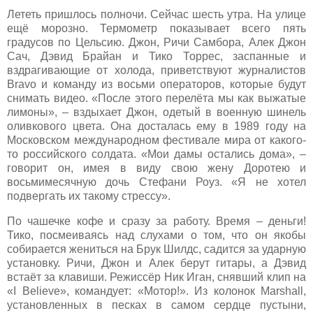
Лететь пришлось полночи. Сейчас шесть утра. На улице
ещё морозно. Термометр показывает всего пять
градусов по Цельсию. Джон, Ричи Самбора, Алек Джон
Сач, Дэвид Брайан и Тико Торрес, заспанные и
вздрагивающие от холода, приветствуют журналистов
Bravo и команду из восьми операторов, которые будут
снимать видео. «После этого перелёта мы как выжатые
лимоны», – вздыхает Джон, одетый в военную шинель
оливкового цвета. Она досталась ему в 1989 году на
Московском международном фестивале мира от какого-
то российского солдата. «Мои дамы остались дома», –
говорит он, имея в виду свою жену Доротею и
восьмимесячную дочь Стефани Роуз. «Я не хотел
подвергать их такому стрессу».
По чашечке кофе и сразу за работу. Время – деньги!
Тико, посмеиваясь над слухами о том, что он якобы
собирается жениться на Брук Шилдс, садится за ударную
установку. Ричи, Джон и Алек берут гитары, а Дэвид
встаёт за клавиши. Режиссёр Ник Иган, снявший клип на
«I Believe», командует: «Мотор!». Из колонок Marshall,
установленных в песках в самом сердце пустыни,