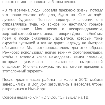
просто не мог не написать об этом песню.
«В те времена люди бросали прежнюю жизнь, потому
что правительство обещало, будто на Юге их ждёт
лучшее будущее. Полные надежды и энергии, они
отправлялись туда, но вскоре их настигало горькое
разочарование. Моя песня о несправедливости,
жертвой которой они стали», – говорит Джон. – «Ещё мы
поём о лоске сказочного Лас-Вегаса, который тоже
окружён пустыней и так же дарит надежду на быстрое
обогащение. Мы противопоставляем два этих образа.
Режиссёр использовал новую технику фотоперекладки,
чтобы в готовом клипе наколдовать языки пламени,
которые усиливают впечатление смертельной
опасности. Я очень горжусь, что мы смогли применить
этот сложный эффект».
После десяти часов работы на жаре в 30°C съёмки
завершились, и Bon Jovi загрузились в вертолёт, чтобы
отправиться в Нью-Йорк.
Совсем недавно клип «Dry County» вышел на ТВ.