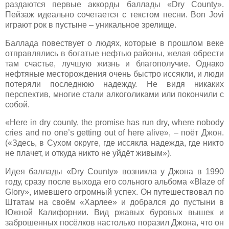
раздаются первые аккорды баллады «Dry County».
Пейзаж идеально сочетается с текстом песни. Bon Jovi
играют рок в пустыне – уникальное зрелище.
Баллада повествует о людях, которые в прошлом веке
отправлялись в богатые нефтью районы, желая обрести
там счастье, лучшую жизнь и благополучие. Однако
нефтяные месторождения очень быстро иссякли, и люди
потеряли последнюю надежду. Не видя никаких
перспектив, многие стали алкоголиками или покончили с
собой.
«Here in dry county, the promise has run dry, where nobody
cries and no one’s getting out of here alive», – поёт Джон.
(«Здесь, в Сухом округе, где иссякла надежда, где никто
не плачет, и откуда никто не уйдёт живым»).
Идея баллады «Dry County» возникла у Джона в 1990
году, сразу после выхода его сольного альбома «Blaze of
Glory», имевшего огромный успех. Он путешествовал по
Штатам на своём «Харлее» и добрался до пустыни в
Южной Калифорнии. Вид ржавых буровых вышек и
заброшенных посёлков настолько поразил Джона, что он