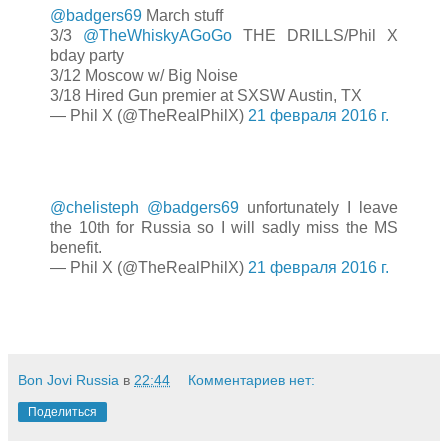
@badgers69
March stuff
3/3
@TheWhiskyAGoGo
THE DRILLS/Phil X
bday party
3/12 Moscow w/ Big Noise
3/18 Hired Gun premier at SXSW Austin, TX
— Phil X (@TheRealPhilX)
21 февраля 2016 г.
@chelisteph
@badgers69
unfortunately I leave
the 10th for Russia so I will sadly miss the MS
benefit.
— Phil X (@TheRealPhilX)
21 февраля 2016 г.
Bon Jovi Russia
в
22:44
Комментариев нет:
Поделиться