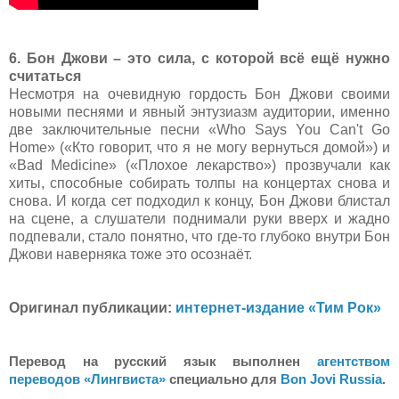
6. Бон Джови – это сила, с которой всё ещё нужно
считаться
Несмотря на очевидную гордость Бон Джови своими
новыми песнями и явный энтузиазм аудитории, именно
две заключительные песни «
Who Says You Can't Go
Home
» (
«
Кто говорит, что я не могу вернуться домой
»
) и
«
Bad Medicine
» (
«
Плохое лекарство
»
) прозвучали как
хиты, способные собирать толпы на концертах снова и
снова. И когда сет подходил к концу, Бон Джови блистал
на сцене, а слушатели поднимали руки вверх и жадно
подпевали, стало понятно, что где-то глубоко внутри Бон
Джови наверняка тоже это осознаёт.
Оригинал публикации:
интернет-издание «Тим Рок»
Перевод на русский язык выполнен
агентством
переводов «Лингвиста»
специально для
Bon Jovi Russia
.