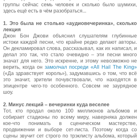
группы сейчас семь человек и сколько было шумихи,
здесь
ещё
есть в чём разобраться...
1. Это была не столько «аудиовечеринка», сколько
лекция
Джон Бон Джови объяснил слушателям глубинные
истоки каждой песни, что крайне редко делают авторы.
Он декламировал слова, рассказывал, как их написал, и
делал это так, что стало очевидно – эти песни много
значат для него. Это искренне, и этому невозможно не
верить, когда он
замолчал посреди «All Hail The King»
(«Да здравствует король»), задумавшись о том, что всё
это значит, зрители почувствовали, что находятся в
эпицентре чего-то особенного. Совсем не заурядное
шоу.
2. Минус лекций – вечеринки куда веселее
Тот, кто продал около 100 миллионов альбомов и
собирает стадионы по всему миру, наверняка должен
кое-что понимать в сценическом мастерстве,
продвижении и выборе сет-листа. Поэтому когда со
сцены звучит сет строго по трэклисту альбома, который