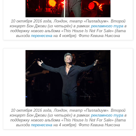
10 октября 2016 года, Лондон, театр «Палладиум». Второй
концерт Бон Джови (из четырёх) в рамках
рекламного тура
в
поддержку нового альбома «This House Is Not For Sale» (дата
выхода
перенесена
на 4 ноября). Фото Кевина Никсона
10 октября 2016 года, Лондон, театр «Палладиум». Второй
концерт Бон Джови (из четырёх) в рамках
рекламного тура
в
поддержку нового альбома «This House Is Not For Sale» (дата
выхода
перенесена
на 4 ноября). Фото Кевина Никсона