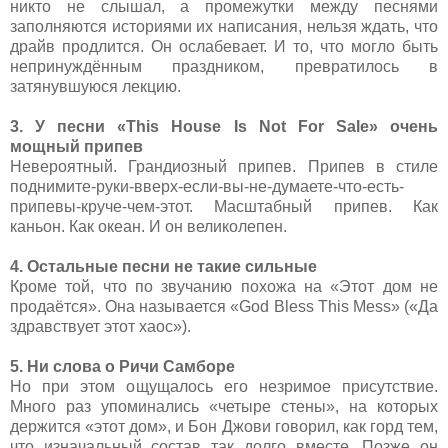
никто не слышал, а промежутки между песнями
заполняются историями их написания, нельзя ждать, что
драйв продлится. Он ослабевает. И то, что могло быть
непринуждённым праздником, превратилось в
затянувшуюся лекцию.
3. У песни «This House Is Not For Sale» очень
мощный припев
Невероятный. Грандиозный припев. Припев в стиле
поднимите-руки-вверх-если-вы-не-думаете-что-есть-
припевы-круче-чем-этот. Масштабный припев. Как
каньон. Как океан. И он великолепен.
4. Остальные песни не такие сильные
Кроме той, что по звучанию похожа на «Этот дом не
продаётся». Она называется «
God Bless This Mess
» (
«Да
здравствует этот хаос
»
).
5. Ни слова о Ричи Самборе
Но при этом ощущалось его незримое присутствие.
Много раз упоминались «четыре стены», на которых
держится «этот дом», и Бон Джови говорил, как горд тем,
что изначальный состав так долго вместе. Позже он