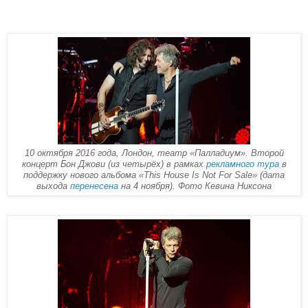
10 октября 2016 года, Лондон, театр «Палладиум». Второй
концерт Бон Джови (из четырёх) в рамках
рекламного тура
в
поддержку нового альбома «This House Is Not For Sale» (дата
выхода
перенесена
на 4 ноября). Фото Кевина Никсона