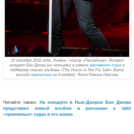
10 октября 2016 года, Лондон, театр «Палладиум». Второй
концерт Бон Джови (из четырёх) в рамках
рекламного тура
в
поддержку нового альбома «This House Is Not For Sale» (дата
выхода
перенесена
на 4 ноября). Фото Кевина Никсона
Читайте также:
На концерте в Нью-Джерси Бон Джови
представил новый альбом и рассказал о трёх
«тревожных» годах в его жизни