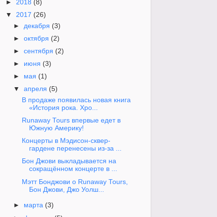
►
2018
(8)
▼
2017
(26)
►
декабря
(3)
►
октября
(2)
►
сентября
(2)
►
июня
(3)
►
мая
(1)
▼
апреля
(5)
В продаже появилась новая книга
«История рока. Хро...
Runaway Tours впервые едет в
Южную Америку!
Концерты в Мэдисон-сквер-
гардене перенесены из-за ...
Бон Джови выкладывается на
сокращённом концерте в ...
Мэтт Бонджови о Runaway Tours,
Бон Джови, Джо Уолш...
►
марта
(3)