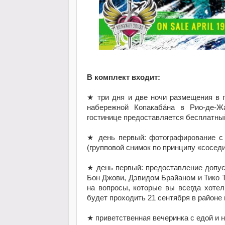
В комплект входит:
★
три дня и две ночи размещения в г
набережной Копакаба́на в Рио-де-Ж
гостинице предоставляется бесплатный
★
день первый: фотографирование с
(групповой снимок по принципу «соседи
★
день первый: предоставление допу
Бон Джови, Дэвидом Брайаном и Тико 
на вопросы, которые вы всегда хотел
будет проходить 21 сентября в районе 
★
приветственная вечеринка c едой и н