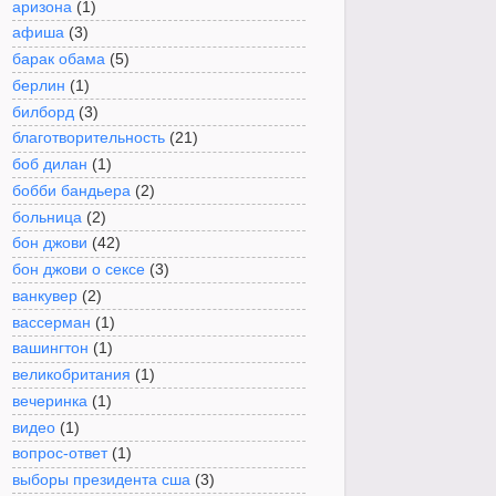
аризона
(1)
афиша
(3)
барак обама
(5)
берлин
(1)
билборд
(3)
благотворительность
(21)
боб дилан
(1)
бобби бандьера
(2)
больница
(2)
бон джови
(42)
бон джови о сексе
(3)
ванкувер
(2)
вассерман
(1)
вашингтон
(1)
великобритания
(1)
вечеринка
(1)
видео
(1)
вопрос-ответ
(1)
выборы президента сша
(3)