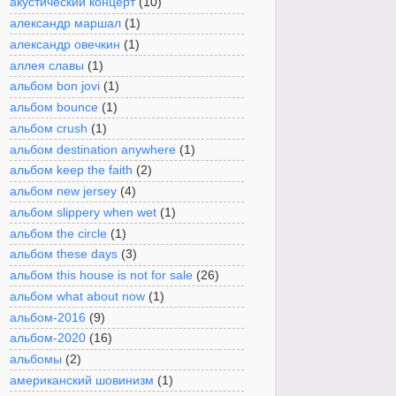
акустический концерт
(10)
александр маршал
(1)
александр овечкин
(1)
аллея славы
(1)
альбом bon jovi
(1)
альбом bounce
(1)
альбом crush
(1)
альбом destination anywhere
(1)
альбом keep the faith
(2)
альбом new jersey
(4)
альбом slippery when wet
(1)
альбом the circle
(1)
альбом these days
(3)
альбом this house is not for sale
(26)
альбом what about now
(1)
альбом-2016
(9)
альбом-2020
(16)
альбомы
(2)
американский шовинизм
(1)