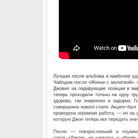
Лучшая песня альбома и наиболее уд
Чайлдом после «Жизни с молитвой». 
Джови» на лидирующие позиции в мир
теперь проходили только на одну гр
здорово, так энергично и задорно. 
совершенно нового стиля. Акцент был
проведена огромная работа,
— но на у
которую Джон теперь мог передать зн
Песня
— повзрослевший и поумне
хитов
«Дикарь на улицах» и
«Кровь