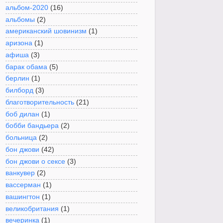
альбом-2020
(16)
альбомы
(2)
американский шовинизм
(1)
аризона
(1)
афиша
(3)
барак обама
(5)
берлин
(1)
билборд
(3)
благотворительность
(21)
боб дилан
(1)
бобби бандьера
(2)
больница
(2)
бон джови
(42)
бон джови о сексе
(3)
ванкувер
(2)
вассерман
(1)
вашингтон
(1)
великобритания
(1)
вечеринка
(1)