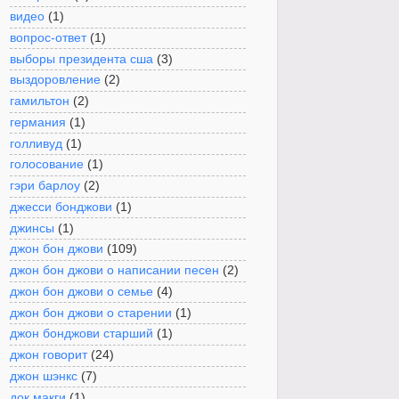
видео
(1)
вопрос-ответ
(1)
выборы президента сша
(3)
выздоровление
(2)
гамильтон
(2)
германия
(1)
голливуд
(1)
голосование
(1)
гэри барлоу
(2)
джесси бонджови
(1)
джинсы
(1)
джон бон джови
(109)
джон бон джови о написании песен
(2)
джон бон джови о семье
(4)
джон бон джови о старении
(1)
джон бонджови старший
(1)
джон говорит
(24)
джон шэнкс
(7)
док макги
(1)