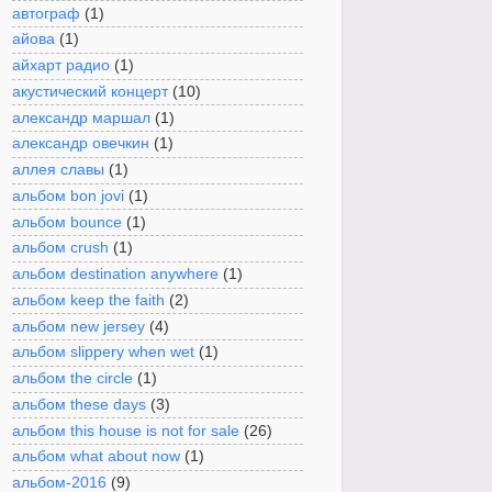
автограф
(1)
айова
(1)
айхарт радио
(1)
акустический концерт
(10)
александр маршал
(1)
александр овечкин
(1)
аллея славы
(1)
альбом bon jovi
(1)
альбом bounce
(1)
альбом crush
(1)
альбом destination anywhere
(1)
альбом keep the faith
(2)
альбом new jersey
(4)
альбом slippery when wet
(1)
альбом the circle
(1)
альбом these days
(3)
альбом this house is not for sale
(26)
альбом what about now
(1)
альбом-2016
(9)