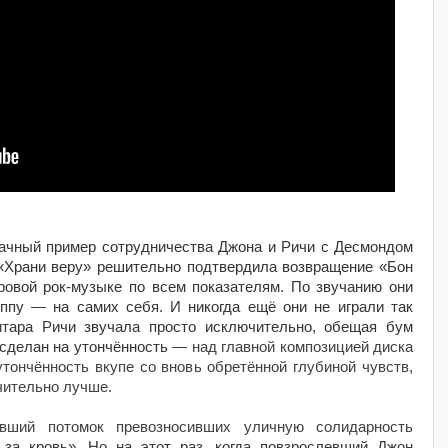
ачный пример сотрудничества Джона и Ричи с Десмондом
«Храни веру» решительно подтвердила возвращение «Бон
овой рок-музыке по всем показателям. По звучанию они
уппу
—
на самих себя. И никогда ещё они не играли так
Гитара Ричи звучала просто исключительно, обещая бум
 сделан на утончённость
— над главной композицией диска
тончённость вкупе со вновь обретённой глубиной чувств,
ачительно лучше.
вший потомок превозносивших уличную солидарность
 за кровь». Но на этот раз, когда повзрослевший Джон