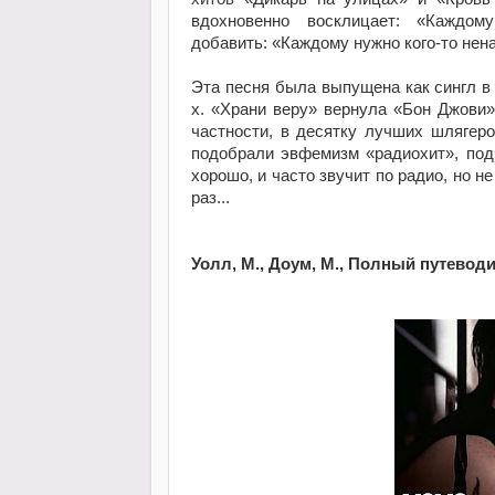
вдохновенно восклицает:
«Каждом
добавить:
«Каждому нужно кого-то нен
Эта песня была выпущена как сингл в 
х.
«Храни веру»
вернула
«Бон Джови»
частности, в десятку лучших шлягер
подобрали эвфемизм
«радиохит», под
хорошо, и часто звучит по радио, но н
раз...
Уолл, М., Доум, М., Полный путеводи