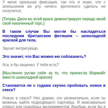
У меня оральная фиксация, так что я знаю, что с
апельсином во рту ничего эротичного сделать не
получится.
[Теперь Джон во всей красе демонстрирует передо мной
свой накаченный торс.]
В таком случае Вы могли бы насладиться
последним британским фетишем – шоколадной
краской для тела.
Звучит интригующе.
Это значит, что Вас можно ею соблазнить?
Ага, я бы заценил. У тебя есть?
[Мысленно ругаю себя за то, что принесла Мармайт
вместо шоколадной краски]
Становится ли с годами скучно пробовать новое в
сексе?
Новое в сексе? Нет, думаю, это увлекательно, если ты
можешь найти подходящего партнёра. Я максимально
открыт для подобных экспериментов. Вообще, если бы я