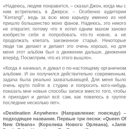
«Надеюсь, людям понравится, – сказал Джон, когда мы с
ним встретились в Джерси. – Особенно аудитории
"Kerrang!", ведь за всю мою карьеру именно из неё
пришло большинство моих фанов. Надеюсь, это никого
не отвратит, потому что я хотел одним махом заново
изобрести себя и попробовать что-то новое, а не
продолжать клепать заезженное старьё. Некоторые
люди так делают и делают это очень хорошо, но для
меня этот альбом был о движении дальше, движении
вперёд. Посмотрим, что из этого вышло».
«Когда я начинал, я думал о по-настоящему органичном
альбоме. И он получился действительно современным,
задача была реально захватывающей. Для меня было
очень круто пойти в студию и попросить кого-нибудь
показать мне новые способы записи вместо того, чтобы
я приходил и делал всё сам, как повелось в группе
последние несколько лет».
«Destination Anywhere» (Направление: повсюду) –
подходящее название. Первые три песни: «Queen Of
New Orleans» (Королева Нового Орлеана), «Janie