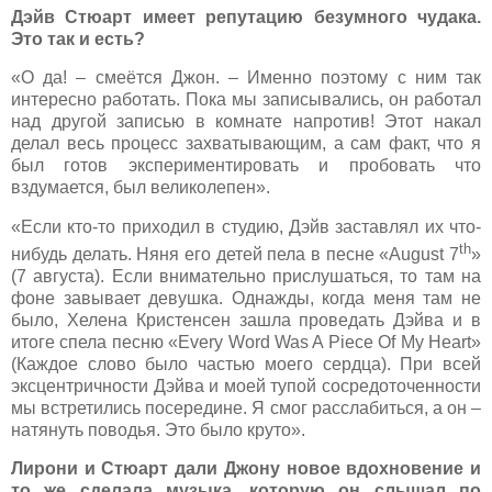
Дэйв Стюарт имеет репутацию безумного чудака.
Это так и есть?
«О да! – смеётся Джон. – Именно поэтому с ним так
интересно работать. Пока мы записывались, он работал
над другой записью в комнате напротив! Этот накал
делал весь процесс захватывающим, а сам факт, что я
был готов экспериментировать и пробовать что
вздумается, был великолепен».
«Если кто-то приходил в студию, Дэйв заставлял их что-
th
нибудь делать. Няня его детей пела в песне «August 7
»
(7 августа). Если внимательно прислушаться, то там на
фоне завывает девушка. Однажды, когда меня там не
было, Хелена Кристенсен зашла проведать Дэйва и в
итоге спела песню «Every Word Was A Piece Of My Heart»
(Каждое слово было частью моего сердца). При всей
эксцентричности Дэйва и моей тупой сосредоточенности
мы встретились посередине. Я смог расслабиться, а он –
натянуть поводья. Это было круто».
Лирони и Стюарт дали Джону новое вдохновение и
то же сделала музыка, которую он слышал по