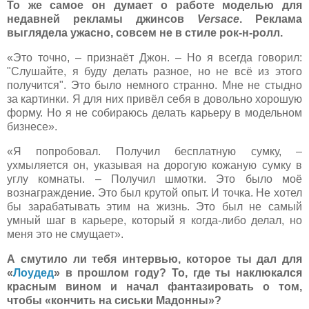
То же самое он думает о работе моделью для
недавней рекламы джинсов
Versace
. Реклама
выглядела ужасно, совсем не в стиле рок-н-ролл.
«Это точно, – признаёт Джон. – Но я всегда говорил:
"Слушайте, я буду делать разное, но не всё из этого
получится". Это было немного странно. Мне не стыдно
за картинки. Я для них привёл себя в довольно хорошую
форму. Но я не собираюсь делать карьеру в модельном
бизнесе».
«Я попробовал. Получил бесплатную сумку, –
ухмыляется он, указывая на дорогую кожаную сумку в
углу комнаты. – Получил шмотки. Это было моё
вознаграждение. Это был крутой опыт. И точка. Не хотел
бы зарабатывать этим на жизнь. Это был не самый
умный шаг в карьере, который я когда-либо делал, но
меня это не смущает».
А смутило ли тебя интервью, которое ты дал для
«
Лоудед
» в прошлом году? То, где ты наклюкался
красным вином и начал фантазировать о том,
чтобы «кончить на сиськи Мадонны»?