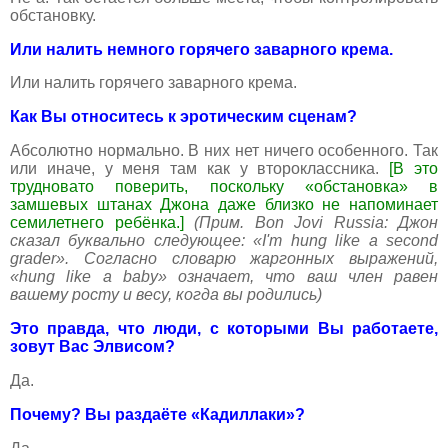
обстановку.
Или налить немного горячего заварного крема.
Или налить горячего заварного крема.
Как Вы относитесь к эротическим сценам?
Абсолютно нормально. В них нет ничего особенного. Так
или иначе, у меня там как у второклассника.
[В это
трудновато поверить, поскольку «обстановка» в
замшевых штанах Джона даже близко не напоминает
семилетнего ребёнка.]
(Прим.
Bon Jovi Russia:
Джон
сказал
буквально
следующее
: «I'm hung like a second
grader».
Согласно словарю жаргонных выражений,
«hung like a baby» означает, что ваш член равен
вашему росту и весу, когда вы родились)
Это правда, что люди, с которыми Вы работаете,
зовут Вас Элвисом?
Да.
Почему? Вы раздаёте «Кадиллаки»?