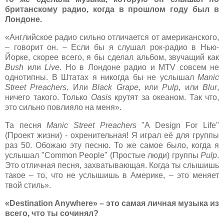
британскому радио, когда в прошлом году был в
Лондоне.
«Английское радио сильно отличается от американского,
– говорит он. – Если бы я слушал рок-радио в Нью-
Йорке, скорее всего, я бы сделал альбом, звучащий как
Bush
или
Live
. Но в Лондоне радио и MTV совсем не
однотипны. В Штатах я никогда бы не услышал
Manic
Street Preachers
. Или
Black Grape
, или
Pulp
, или
Blur
,
ничего такого. Только
Oasis
крутят за океаном. Так что,
это сильно повлияло на меня».
Та песня
Manic Street Preachers
"A Design For Life"
(
Проект жизни) - охренительная! Я играл её для группы
раз 50. Обожаю эту песню. То же самое было, когда я
услышал "Common People" (Простые люди) группы
Pulp
.
Это отличная песня, захватывающая. Когда ты слышишь
такое – то, что не услышишь в Америке, – это меняет
твой стиль».
«Destination Anywhere» – это самая личная музыка из
всего, что ты сочинял?