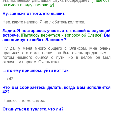
эта маленькая дышащая штука посередине?
[Надеюсь,
он имеет в виду ластовицу]
Ну, зависит от того, кто дышит.
Нее, как-то нелепо. Я не любитель колготок.
Ладно. Я постараюсь учесть это к нашей следующей
встрече.
[Пытаюсь вернуться к вопросу об Элвисе]
Вы
ассоциируете себя с Элвисом?
Ну да, у меня много общего с Элвисом. Мне очень
нравился его стиль пения, он был очень преданным –
потом немного сбился с пути, но в целом он был
отличным парнем. Очень жаль…
...что ему пришлось уйти вот так...
...в 42.
Что Вы собираетесь делать, когда Вам исполнится
42?
Надеюсь, то же самое.
Откинуться в туалете, что ли?