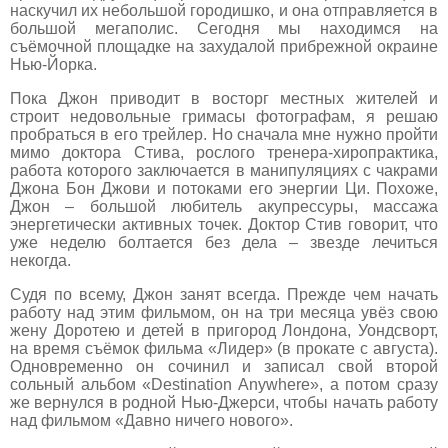
наскучил их небольшой городишко, и она отправляется в
большой мегаполис. Сегодня мы находимся на
съёмочной площадке на захудалой прибрежной окраине
Нью-Йорка.
Пока Джон приводит в восторг местных жителей и
строит недовольные гримасы фотографам, я решаю
пробраться в его трейлер. Но сначала мне нужно пройти
мимо доктора Стива, рослого тренера-хиропрактика,
работа которого заключается в манипуляциях с чакрами
Джона Бон Джови и потоками его энергии Ци. Похоже,
Джон – большой любитель акупрессуры, массажа
энергетически активных точек. Доктор Стив говорит, что
уже неделю болтается без дела – звезде лечиться
некогда.
Судя по всему, Джон занят всегда. Прежде чем начать
работу над этим фильмом, он на три месяца увёз свою
жену Доротею и детей в пригород Лондона, Уондсворт,
на время съёмок фильма «Лидер» (в прокате с августа).
Одновременно он сочинил и записал свой второй
сольный альбом «Destination Anywhere», а потом сразу
же вернулся в родной Нью-Джерси, чтобы начать работу
над фильмом «Давно ничего нового».