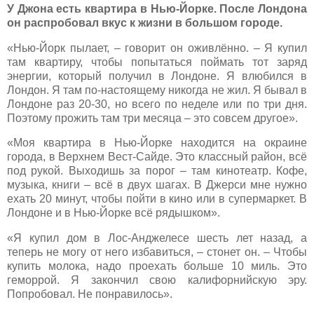
У Джона есть квартира в Нью-Йорке. После Лондона
он распробовал вкус к жизни в большом городе.
«Нью-Йорк пылает, – говорит он оживлённо. – Я купил
там квартиру, чтобы попытаться поймать тот заряд
энергии, который получил в Лондоне. Я влюбился в
Лондон. Я там по-настоящему никогда не жил. Я бывал в
Лондоне раз 20-30, но всего по неделе или по три дня.
Поэтому прожить там три месяца – это совсем другое».
«Моя квартира в Нью-Йорке находится на окраине
города, в Верхнем Вест-Сайде. Это классный район, всё
под рукой. Выходишь за порог – там кинотеатр. Кофе,
музыка, книги – всё в двух шагах. В Джерси мне нужно
ехать 20 минут, чтобы пойти в кино или в супермаркет. В
Лондоне и в Нью-Йорке всё рядышком».
«Я купил дом в Лос-Анджелесе шесть лет назад, а
теперь не могу от него избавиться, – стонет он. – Чтобы
купить молока, надо проехать больше 10 миль. Это
геморрой. Я закончил свою калифорнийскую эру.
Попробовал. Не понравилось».