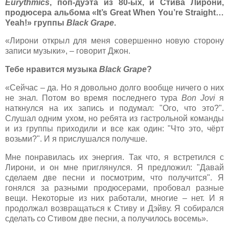
Eurythmics
, поп-дуэта из 80-ых, и Стива Лирони,
продюсера альбома «It’s Great When You’re Straight…
Yeah!» группы
Black Grape
.
«Лирони открыл для меня совершенно новую сторону
записи музыки», – говорит Джон.
Тебе нравится музыка
Black Grape
?
«Сейчас – да. Но я довольно долго вообще ничего о них
не знал. Потом во время последнего тура
Bon Jovi
я
наткнулся на их запись и подумал: "Ого, что это?".
Слушал одним ухом, но ребята из гастрольной команды
и из группы приходили и все как один: "Что это, чёрт
возьми?". И я прислушался получше.
Мне понравилась их энергия. Так что, я встретился с
Лирони, и он мне приглянулся. Я предложил: "Давай
сделаем две песни и посмотрим, что получится". Я
гонялся за разными продюсерами, пробовал разные
вещи. Некоторые из них работали, многие – нет. И я
продолжал возвращаться к Стиву и Дэйву. Я собирался
сделать со Стивом две песни, а получилось восемь».