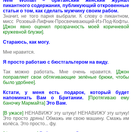
New Woman – британский женский журнал
пикантного содержания, публикующий откровенные
статьи о том, как сделать мужчину своим рабом.
Значит, не того парня выбрали. К слову о пикантном,
мисс Розовый-Лифчик-Просвечивающий-Из-Под-Кофты.
[Джон явно оценил прозрачность моей коричневой
кружевной блузки]
.
Стараюсь, как могу.
Мне нравится.
Я просто работаю с бюстгальтером на виду.
Так можно работать. Мне очень нравится.
[Джон
поправляет свои обтягивающие зелёные брюки, чтобы
было удобнее]
.
Кстати, у меня есть подарок, который будет
напоминать Вам о Британии.
[Протягиваю ему
баночку Мармайта]
Это Вам.
[В ужасе]
НЕНАВИЖУ эту штуку! НЕНАВИЖУ эту штуку!
Это просто дрянь! Обмажь им свою машину. Смажь им
колёса. Это просто... фу.