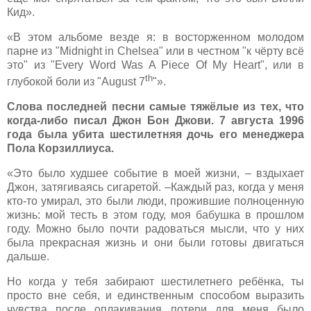
Кид».
«В этом альбоме везде я: в восторженном молодом
парне из "Midnight in Chelsea" или в честном "к чёрту всё
это" из "Every Word Was A Piece Of My Heart", или в
th
глубокой боли из "August 7
"».
Слова последней песни самые тяжёлые из тех, что
когда-либо писал Джон Бон Джови. 7 августа 1996
года была убита шестилетняя дочь его менеджера
Пола Корзиллиуса.
«Это было худшее событие в моей жизни, – вздыхает
Джон, затягиваясь сигаретой. –Каждый раз, когда у меня
кто-то умирал, это были люди, прожившие полноценную
жизнь: мой тесть в этом году, моя бабушка в прошлом
году. Можно было почти радоваться мысли, что у них
была прекрасная жизнь и они были готовы двигаться
дальше.
Но когда у тебя забирают шестилетнего ребёнка, ты
просто вне себя, и единственным способом выразить
чувства после оплакивания потери для меня было