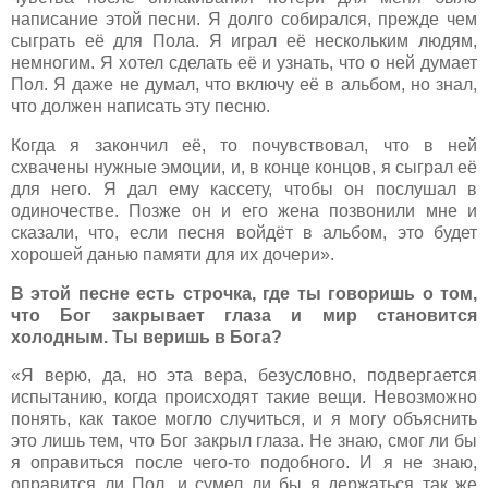
написание этой песни. Я долго собирался, прежде чем
сыграть её для Пола. Я играл её нескольким людям,
немногим. Я хотел сделать её и узнать, что о ней думает
Пол. Я даже не думал, что включу её в альбом, но знал,
что должен написать эту песню.
Когда я закончил её, то почувствовал, что в ней
схвачены нужные эмоции, и, в конце концов, я сыграл её
для него. Я дал ему кассету, чтобы он послушал в
одиночестве. Позже он и его жена позвонили мне и
сказали, что, если песня войдёт в альбом, это будет
хорошей данью памяти для их дочери».
В этой песне есть строчка, где ты говоришь о том,
что Бог закрывает глаза и мир становится
холодным. Ты веришь в Бога?
«Я верю, да, но эта вера, безусловно, подвергается
испытанию, когда происходят такие вещи. Невозможно
понять, как такое могло случиться, и я могу объяснить
это лишь тем, что Бог закрыл глаза. Не знаю, смог ли бы
я оправиться после чего-то подобного. И я не знаю,
оправится ли Пол, и сумел ли бы я держаться так же