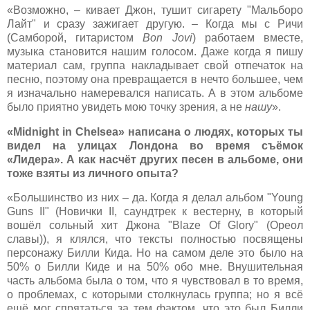
«Возможно, – кивает Джон, тушит сигарету "Мальборо
Лайт" и сразу зажигает другую. – Когда мы с Ричи
(Самборой, гитаристом
Bon Jovi
) работаем вместе,
музыка становится нашим голосом. Даже когда я пишу
материал сам, группа накладывает свой отпечаток на
песню, поэтому она превращается в нечто большее, чем
я изначально намеревался написать. А в этом альбоме
было приятно увидеть мою точку зрения, а не
нашу
».
«Midnight in Chelsea» написана о людях, которых ты
видел на улицах Лондона во время съёмок
«Лидера». А как насчёт других песен в альбоме, они
тоже взяты из личного опыта?
«Большинство из них – да. Когда я делал альбом "Young
Guns II" (Новички II, саундтрек к вестерну, в который
вошёл сольный хит Джона "Blaze Of Glory" (Ореол
славы)), я клялся, что тексты полностью посвящены
персонажу Билли Кида. Но на самом деле это было на
50% о Билли Киде и на 50% обо мне. Внушительная
часть альбома была о том, что я чувствовал в то время,
о проблемах, с которыми столкнулась группа; но я всё
ещё мог спрятаться за тем фактом, что это был Билли