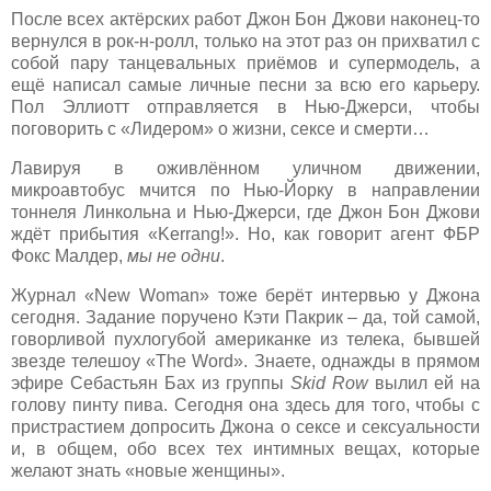
После всех актёрских работ Джон Бон Джови наконец-то
вернулся в рок-н-ролл, только на этот раз он прихватил с
собой пару танцевальных приёмов и супермодель, а
ещё написал самые личные песни за всю его карьеру.
Пол Эллиотт отправляется в Нью-Джерси, чтобы
поговорить с «Лидером» о жизни, сексе и смерти…
Лавируя в оживлённом уличном движении,
микроавтобус мчится по Нью-Йорку в направлении
тоннеля Линкольна и Нью-Джерси, где Джон Бон Джови
ждёт прибытия «Kerrang!». Но, как говорит агент ФБР
Фокс Малдер,
мы не одни
.
Журнал «New Woman» тоже берёт интервью у Джона
сегодня. Задание поручено Кэти Пакрик – да, той самой,
говорливой пухлогубой американке из телека, бывшей
звезде телешоу «The Word». Знаете, однажды в прямом
эфире Себастьян Бах из группы
Skid Row
вылил ей на
голову пинту пива. Сегодня она здесь для того, чтобы с
пристрастием допросить Джона о сексе и сексуальности
и, в общем, обо всех тех интимных вещах, которые
желают знать «новые женщины».