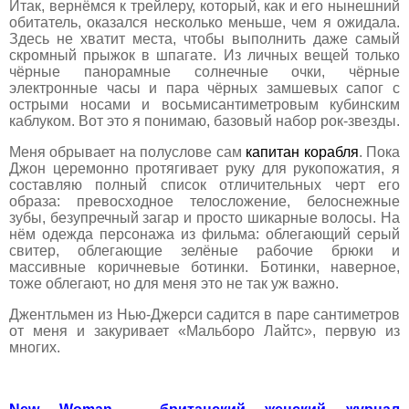
Итак, вернёмся к трейлеру, который, как и его нынешний
обитатель, оказался несколько меньше, чем я ожидала.
Здесь не хватит места, чтобы выполнить даже самый
скромный прыжок в шпагате. Из личных вещей только
чёрные панорамные солнечные очки, чёрные
электронные часы и пара чёрных замшевых сапог с
острыми носами и восьмисантиметровым кубинским
каблуком. Вот это я понимаю, базовый набор рок-звезды.
Меня обрывает на полуслове сам
капитан корабля
. Пока
Джон церемонно протягивает руку для рукопожатия, я
составляю полный список отличительных черт его
образа: превосходное телосложение, белоснежные
зубы, безупречный загар и просто шикарные волосы. На
нём одежда персонажа из фильма: облегающий серый
свитер, облегающие зелёные рабочие брюки и
массивные коричневые ботинки. Ботинки, наверное,
тоже облегают, но для меня это не так уж важно.
Джентльмен из Нью-Джерси садится в паре сантиметров
от меня и закуривает «Мальборо Лайтс», первую из
многих.