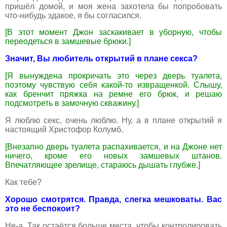
пришёл домой, и моя жена захотела бы попробовать
что-нибудь эдакое, я бы согласился.
[В этот момент Джон заскакивает в уборную, чтобы
переодеться в замшевые брюки.]
Значит, Вы любитель открытий в плане секса?
[Я вынуждена прокричать это через дверь туалета,
поэтому чувствую себя какой-то извращенкой. Слышу,
как бренчит пряжка на ремне его брюк, и решаю
подсмотреть в замочную скважину.]
Я люблю секс, очень люблю. Ну, а в плане открытий я
настоящий Христофор Колумб.
[Внезапно дверь туалета распахивается, и на Джоне нет
ничего, кроме его новых замшевых штанов.
Впечатляющее зрелище, стараюсь дышать глубже.]
Как тебе?
Хорошо смотрятся. Правда, слегка мешковаты. Вас
это не беспокоит?
Не-а. Так остаётся больше места, чтобы контролировать