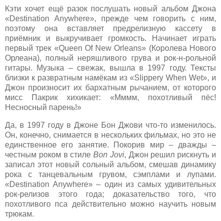
Кэти хочет ещё разок послушать новый альбом Джона
«Destination Anywhere», прежде чем говорить с ним,
поэтому она вставляет предрелизную кассету в
приёмник и выкручивает громкость. Начинает играть
первый трек «Queen Of New Orleans» (Королева Нового
Орлеана), полный неряшливого грува и рок-н-рольной
гитары. Музыка – свежак, вышла в 1997 году. Тексты
близки к развратным намёкам из «Slippery When Wet», и
Джон произносит их бархатным рычанием, от которого
мисс Пакрик хихикает: «Мммм, похотливый пёс!
Несносный парень!»
Да, в 1997 году в Джоне Бон Джови что-то изменилось.
Он, конечно, снимается в нескольких фильмах, но это не
единственное его занятие. Покорив мир – дважды –
честным роком в стиле
Bon
Jovi
, Джон решил рискнуть и
записал этот новый сольный альбом, смешав динамику
рока с танцевальным грувом, сэмплами и лупами.
«Destination Anywhere» – один из самых удивительных
рок-релизов этого года; доказательство того, что
похотливого пса действительно можно научить новым
трюкам.