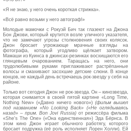
«Я не знаю, у него очень короткая стрижка».
«Всё равно возьми у него автограф!»
Молодые мамочки с Рокуэй Бич так глазеют на Джона
Бон Джови, который крутится возле уличного указателя,
что не замечают угрозы столкновения своих колясок.
Джон бросает угрожающе мрачные взгляды на
фотографа, который угодливо щёлкает затвором.
Мамаши из Куинса в джинсах-резинках восхищаются его
глянцевым очарованием. Таращась на него, они
трудолюбивыми руками приглаживают растрёпанные
волосы и смахивают засохшие детские слюни. В конце
концов, не каждый день встречаешь рок-звезду у себя на
районе.
Только вот сегодня Джон не рок-звезда. Он – кинозвезда,
которая снимается в своей пятой картине «Long Time,
Nothing New» («Давно ничего нового»)
(фильм вышел
под названием «
No
Looking
Back
» («Не оглядываясь
назад» – прим.
Bon
Jovi
Russia
)
от режиссёра фильма
«She’s The One» («Она единственная») Эда Бёрнса. В
этом кино Джон играет обычного работягу, которого
бросает подружка (её роль исполняет Лорен Холли). Ей